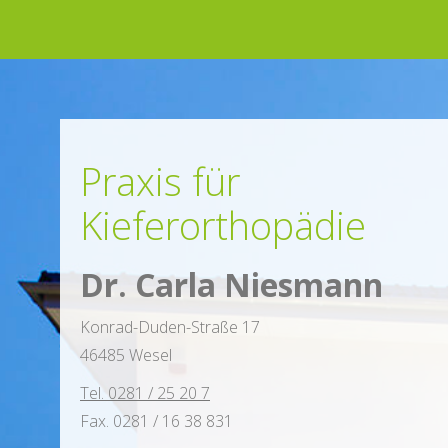
Praxis für
Kiefer­ortho­pädie
Dr. Carla Niesmann
Konrad-Duden-Straße 17
46485 Wesel
Tel. 0281 / 25 20 7
Fax. 0281 / 16 38 831