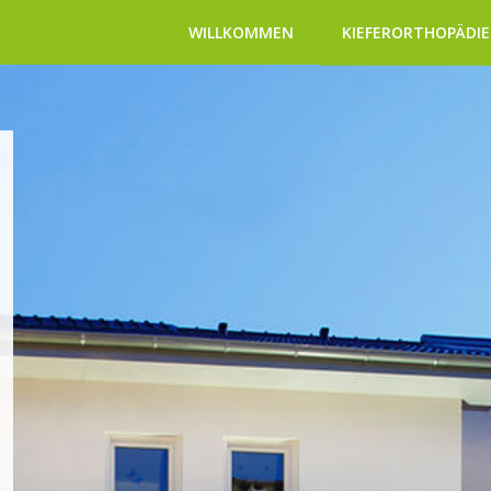
WILLKOMMEN
KIEFERORTHOPÄDIE
ENGSTÄNDE
ZAHNERSATZ
PARONDONTITIS
KIEFERGELENK
CHIRURGIE